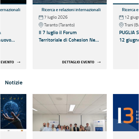
ternazionali
Ricerca e relazioni internazionali
Ricerca e
7 luglio 2026
12 giug
Taranto (Taranto)
Trani (B
a
Il 7 luglio il Forum
PUGLIA S3
nuovo
Territoriale di Cohesion Net
12 giugno
zione R&I
nell'ambito della European
tappa deg
027 per
Startup Week Taranto
territoria
one,
 EVENTO
DETTAGLIO EVENTO
che e
 Regioni
Notizie