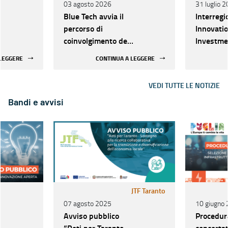
03 agosto 2026
31 luglio 
Blue Tech avvia il
Interregi
percorso di
Innovati
coinvolgimento degli
Investme
stakeholder per
Instrumen
 LEGGERE
CONTINUA A LEGGERE
costruire insieme il
Attive
futuro della Blue
VEDI TUTTE LE NOTIZIE
Economy
Bandi e avvisi
JTF Taranto
07 agosto 2025
10 giugno
Avviso pubblico
Procedur
“Reti per Taranto -
concertat