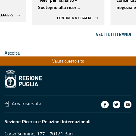
Sostegno alla ricerca
negoziale 
collaborativa per la
selezione
 LEGGERE
CONTINUA A LEGGERE
transizione e
intervent
diversificazione
“Qualific
VEDI TUTTI I BANDI
dell'economia locale”
infrastru
ricerca d
regional
Ascolta
1.6 del 
Valuta questo sito
FSE+ 20
individua
21-27.
Area riservata
Sezione Ricerca e Relazioni Internazionali
Corso Sonnino, 177 - 70121 Bari