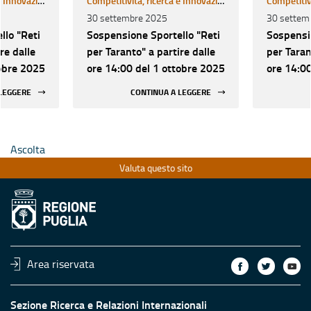
Competitività, ricerca e Innovazione
Competitività, ricerca e Innovazione
30 settembre 2025
30 settem
llo "Reti
Sospensione Sportello "Reti
Sospensio
re dalle
per Taranto" a partire dalle
per Taran
tobre 2025
ore 14:00 del 1 ottobre 2025
ore 14:00
 LEGGERE
CONTINUA A LEGGERE
Ascolta
Valuta questo sito
Area riservata
Sezione Ricerca e Relazioni Internazionali