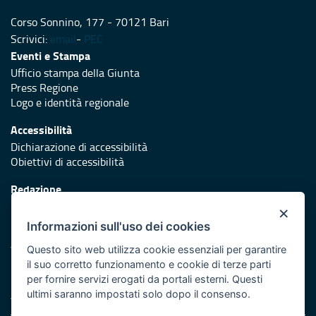
Corso Sonnino, 177 - 70121 Bari
Scrivici:
email
-
PEC
Eventi e Stampa
Ufficio stampa della Giunta
Press Regione
Logo e identità regionale
Accessibilità
Dichiarazione di accessibilità
Obiettivi di accessibilità
Redazione
Responsabili di pubblicazione
×
Informazioni sull'uso dei cookies
Protezione civile
Vai al sito di Protezione Civile Puglia
Questo sito web utilizza cookie essenziali per garantire
il suo corretto funzionamento e cookie di terze parti
Iniziativa finanziata con risorse del POR Puglia 2014/2020 -
per fornire servizi erogati da portali esterni. Questi
Asse XI
ultimi saranno impostati solo dopo il consenso.