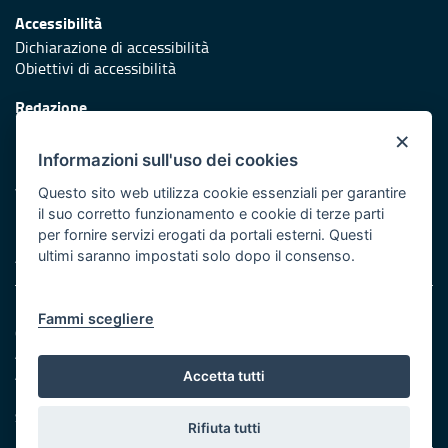
Accessibilità
Dichiarazione di accessibilità
Obiettivi di accessibilità
Redazione
Responsabili di pubblicazione
×
Informazioni sull'uso dei cookies
Protezione civile
Vai al sito di Protezione Civile Puglia
Questo sito web utilizza cookie essenziali per garantire
il suo corretto funzionamento e cookie di terze parti
Iniziativa finanziata con risorse del POR Puglia 2014/2020 -
per fornire servizi erogati da portali esterni. Questi
Asse XI
ultimi saranno impostati solo dopo il consenso.
Note legali
Fammi scegliere
Cookie e privacy
Amministrazione trasparente
Atti di notifica
Accetta tutti
Feed RSS
Servizi intranet
Rifiuta tutti