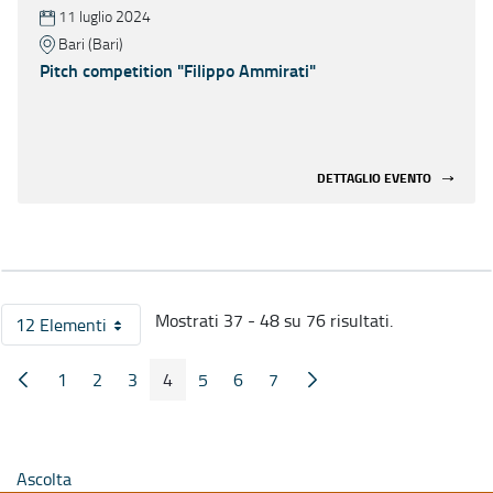
11 luglio 2024
Bari (Bari)
Pitch competition "Filippo Ammirati"
DETTAGLIO EVENTO
Mostrati 37 - 48 su 76 risultati.
12 Elementi
Per pagina
1
2
3
4
5
6
7
Pagina Precedente
Pagina Seguente
Pagina
Pagina
Pagina
Pagina
Pagina
Pagina
Pagina
Ascolta