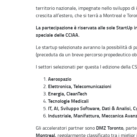
territorio nazionale, impegnate nello sviluppo di i
crescita all’estero, che si terrà a Montreal e To
La partecipazione è riservata alle sole StartUp i
speciale delle CCIAA.
Le startup selezionate avranno la possibilità di 
(preceduta da un breve percorso propedeutico obb
I settori selezionati per questa I edizione della 
Aerospazio
Elettronica, Telecomunicazioni
Energia, CleanTech
Tecnologie Medicali
IT, AI, Sviluppo Software, Dati & Analisi, 
Industriale, Manifattura, Meccanica Avan
DMZ Toronto
Gli acceleratori partner sono
, part
Montreal,
regolarmente classificato tra i miglior 