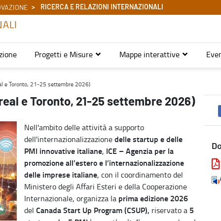
RICERCA E RELAZIONI INTERNAZIONALI
OVAZIONE
NALI
zione
Progetti e Misure
Mappe interattive
Even
) - Ricerca e relazioni internazionali
l e Toronto, 21-25 settembre 2026)
eal e Toronto, 21-25 settembre 2026)
Nell'ambito delle attività a supporto
delle startup e delle
dell'internazionalizzazione
D
PMI innovative italiane
ICE – Agenzia per la
,
promozione all’estero e l’internazionalizzazione
delle imprese italiane
, con il coordinamento del
Ministero degli Affari Esteri e della Cooperazione
prima
edizione
2026
Internazionale, organizza la
Canada Start Up Program (CSUP),
5
del
riservato a