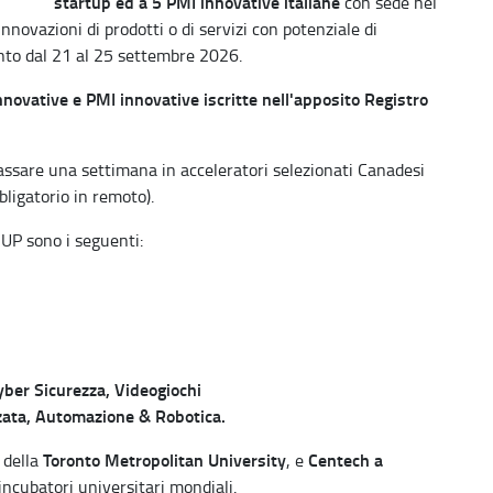
startup ed a 5 PMI innovative italiane
con sede nel
nnovazioni di prodotti o di servizi con potenziale di
ronto dal 21 al 25 settembre 2026.
nnovative e PMI innovative iscritte nell'apposito Registro
passare una settimana in acceleratori selezionati Canadesi
ligatorio in remoto).
CSUP sono i seguenti:
Cyber Sicurezza, Videogiochi
zata, Automazione & Robotica.
Toronto Metropolitan University
Centech a
e della
, e
incubatori universitari mondiali.