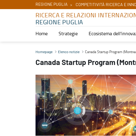
REGIONE PUGLIA
COMPETITIVITÀ RICERCA E INN
RICERCA E RELAZIONI INTERNAZIO
REGIONE PUGLIA
Home
Strategie
Ecosistema dell'innova
Canada Startup Program (Montreal e Toronto, 21-25 settembre 2026
Canada Startup Program (Montrea
Homepage
Elenco notizie
Canada Startup Program (Montr