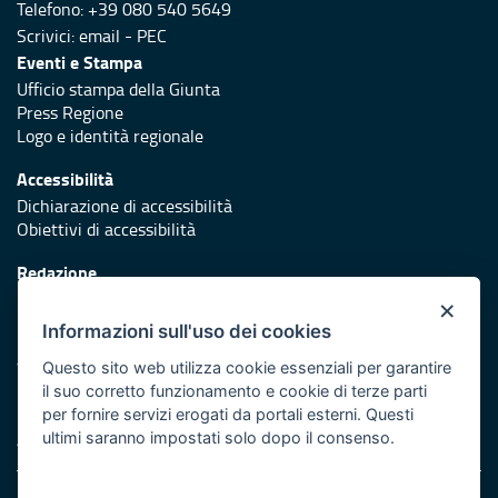
Telefono: +39 080 540 5649
Scrivici:
email
-
PEC
Eventi e Stampa
Ufficio stampa della Giunta
Press Regione
Logo e identità regionale
Accessibilità
Dichiarazione di accessibilità
Obiettivi di accessibilità
Redazione
Responsabili di pubblicazione
×
Informazioni sull'uso dei cookies
Protezione civile
Vai al sito di Protezione Civile Puglia
Questo sito web utilizza cookie essenziali per garantire
il suo corretto funzionamento e cookie di terze parti
Iniziativa finanziata con risorse del POR Puglia 2014/2020 -
per fornire servizi erogati da portali esterni. Questi
Asse XI
ultimi saranno impostati solo dopo il consenso.