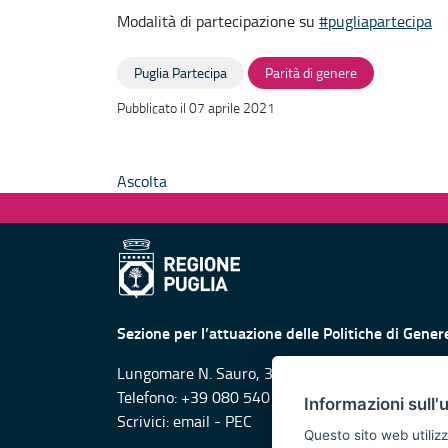
Modalità di partecipazione su
#pugliapartecipa
Puglia Partecipa
Parità di genere
Pubblicato il 07 aprile 2021
Ascolta
Sezione per l’attuazione delle Politiche di Gen
Lungomare N. Sauro, 31/33 Bari
Telefono: +39 080 540 5649
Informazioni sull'
Scrivici:
email
-
PEC
Questo sito web utilizz