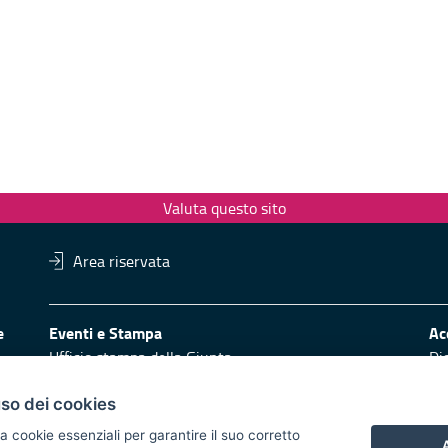
Valuta questo sito
Area riservata
ere
Eventi e Stampa
Ac
Ufficio stampa della Giunta
Di
Press Regione
Obi
Logo e identità regionale
uso dei cookies
Redazione
Pr
a cookie essenziali per garantire il suo corretto
A