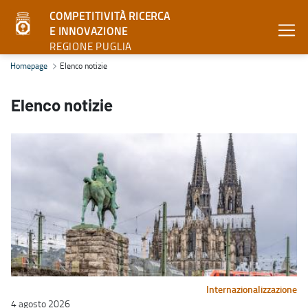
COMPETITIVITÀ RICERCA
E INNOVAZIONE
REGIONE PUGLIA
Elenco notizie - Competitività ricerca e innovazione
Homepage
Elenco notizie
Elenco notizie
Internazionalizzazione
4 agosto 2026