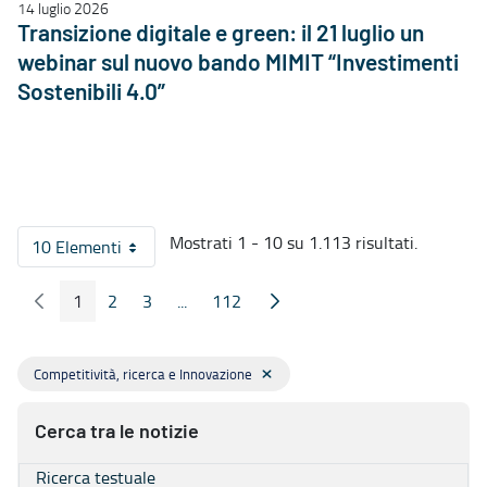
14 luglio 2026
Transizione digitale e green: il 21 luglio un
webinar sul nuovo bando MIMIT “Investimenti
Sostenibili 4.0”
Mostrati 1 - 10 su 1.113 risultati.
10 Elementi
Per pagina
1
2
3
...
112
Pagina Precedente
Pagina Seguente
Pagina
Pagina
Pagina
Pagine intermedie
Pagina
Competitività, ricerca e Innovazione
Cerca tra le notizie
Ricerca testuale