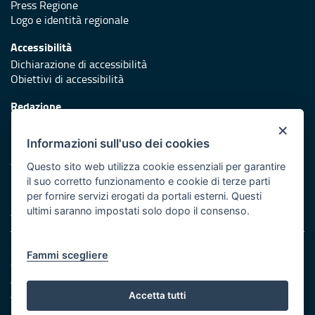
Press Regione
Logo e identità regionale
Accessibilità
Dichiarazione di accessibilità
Obiettivi di accessibilità
Redazione
Responsabili di pubblicazione
×
Informazioni sull'uso dei cookies
Protezione civile
Vai al sito di Protezione Civile Puglia
Questo sito web utilizza cookie essenziali per garantire
il suo corretto funzionamento e cookie di terze parti
Iniziativa finanziata con risorse del POR Puglia 2014/2020 -
per fornire servizi erogati da portali esterni. Questi
Asse XI
ultimi saranno impostati solo dopo il consenso.
Note legali
Fammi scegliere
Cookie e privacy
Amministrazione trasparente
Atti di notifica
Accetta tutti
Feed RSS