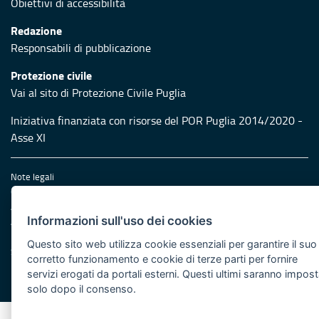
Obiettivi di accessibilità
Redazione
Responsabili di pubblicazione
Protezione civile
Vai al sito di Protezione Civile Puglia
Iniziativa finanziata con risorse del POR Puglia 2014/2020 -
Asse XI
Note legali
Cookie e privacy
Amministrazione trasparente
Informazioni sull'uso dei cookies
Atti di notifica
Feed RSS
Questo sito web utilizza cookie essenziali per garantire il suo
Servizi Intranet
corretto funzionamento e cookie di terze parti per fornire
servizi erogati da portali esterni. Questi ultimi saranno impost
© Regione Puglia
solo dopo il consenso.