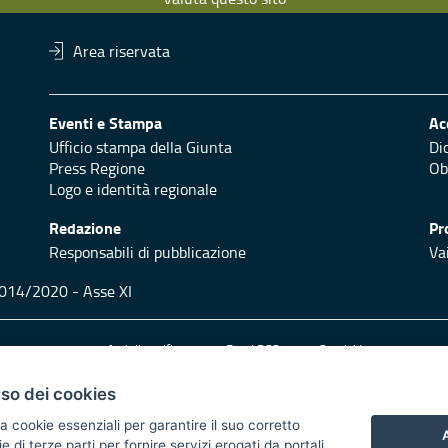
Area riservata
Eventi e Stampa
Ac
Ufficio stampa della Giunta
Di
Press Regione
Obi
Logo e identità regionale
Redazione
Pr
Responsabili di pubblicazione
Vai
 2014/2020 - Asse XI
trasparente
Atti di notifica
Feed RSS
Servizi Intranet
uso dei cookies
a cookie essenziali per garantire il suo corretto
A
di terze parti per fornire servizi erogati da portali