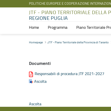
POLITICHE EUROPEE E COOPERAZIONE INTERNAZIO
JTF - PIANO TERRITORIALE DELLA 
REGIONE PUGLIA
Home
Programma
Piano Territoriale Pr
Documenti Strutture Responsabili - JTF - Piano Territoriale della P
Homepage
JTF - Piano Territoriale della Provincia di Taranto
Documenti
Responsabili di procedura JTF 2021-2027
Ascolta
Ascolta