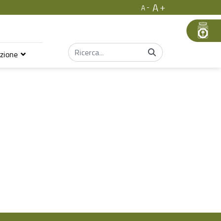
A
A
azione